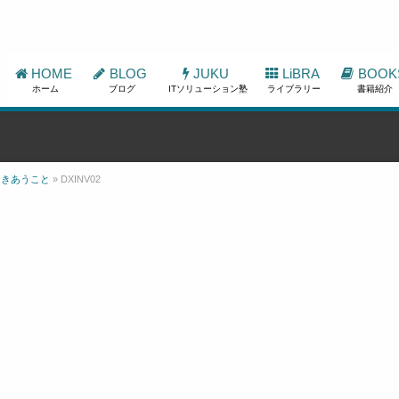
HOME
BLOG
JUKU
LiBRA
BOOK
ホーム
ブログ
ITソリューション塾
ライブラリー
書籍紹介
向きあうこと
»
DXINV02