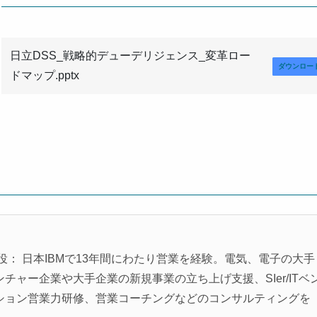
日立DSS_戦略的デューデリジェンス_変革ロー
ダウンロー
ドマップ.pptx
役： 日本IBMで13年間にわたり営業を経験。電気、電子の大手
ャー企業や大手企業の新規事業の立ち上げ支援、SIer/ITベ
ション営業力研修、営業コーチングなどのコンサルティングを