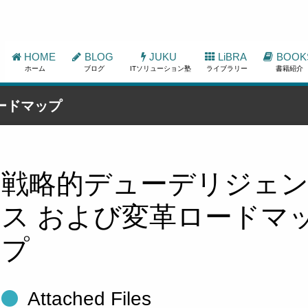
HOME
BLOG
JUKU
LiBRA
BOOK
ホーム
ブログ
ITソリューション塾
ライブラリー
書籍紹介
ードマップ
戦略的デューデリジェ
ス および変革ロードマ
プ
Attached Files