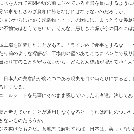
に水を入れて玄関や塀の前に並べている光景を目にするように
分の家をわざわざ貧相に飾らなければならないのだろうか。
ションからはためく洗濯物・・・この国には、まっとうな美意
の不愉快はどうでもいい。そんな、悪しき常識が今の日本には
械工場を訪問したことがある。「ライン内で食事をするな」「
たり前のような標語が、工場内の壁のあちこちにペンキで殴り
当たり前のことを守らないから、どんどん標語が増えてゆくん
、日本人の美意識が廃れつつある現実を目の当たりにすると、
恐ろしくなる。
ニールシートを見事にそのまま残していった若者達。決してあ
疇と考えていたことが通用しなくなると、それは罰則のついた
きないものだろうか。
ジを掲げたものだ。意地悪に解釈すれば、日本は、美しくない