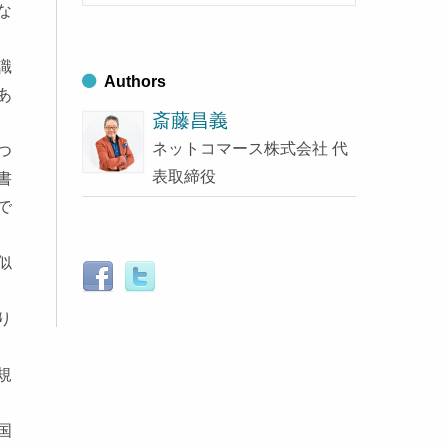
索
ブ
な
す
る
識
Authors
あ
斎藤昌義
ネットコマース株式会社 代
つ
表取締役
書
で
似
り
規
国