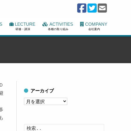
S
LECTURE
ACTIVITIES
COMPANY
研修・講演
各種の取り組み
会社案内
Ｄ
アーカイブ
避
ア
ー
多
カ
も
イ
検