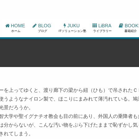
HOME
BLOG
JUKU
LiBRA
BOOK
ホーム
ブログ
ITソリューション塾
ライブラリー
書籍紹介
ーを上ってゆくと、渡り廊下の梁から紐（ひも）で吊されたＣ
使うようなナイロン製で、ほこりにまみれて薄汚れている。鳩
光景だろうか。
智大学や聖イグナチオ教会も目の前にあり、外国人の乗降者も
は分からないが、こんな汚い物をぶら下げたままで恥ずかし気
きれてしまう。