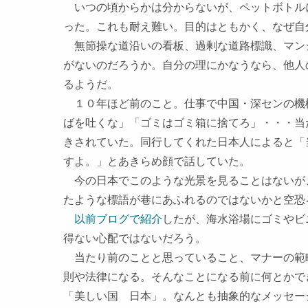
いつの頃からかは分からないが、ペットボトル
った。これも耐え難い。目的はともかく、なぜ自
無節操な道沿いの看板、過剰な道路標識、マン
がないのだろうか。自分の理にかなうなら、他人
るようだ。
１０年ほど前のこと。仕事で中国・深センの機
ばを吐くな」「ゴミはゴミ箱に捨てろ」・・・当
きされていた。同行してくれた日本人によると「
すよ。」とあきらめ顔で話していた。
今の日本でこのような光景を見ることはないが
たような標語が巷にあふれるのではないかと空
以前ブログで紹介
したが、海水浴場にゴミやビ
得ない心配ではないだろう。
当たり前のことと思っていること、マナーの範
則や法律になる。そんなことになる前に何とかで
「美しい国 日本」。なんとも抽象的なメッセー