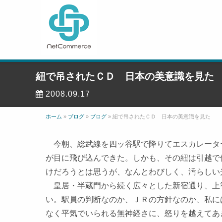
紐で吊されたＣＤ 日本の美意識を見た
2008.09.17
ホーム
»
ブログ
»
ブログ
»
紐で吊されたＣＤ 日本の美意識を見た
今朝、総武線を四ッ谷駅で降りてエスカレータ
が目に飛び込んできた。しかも、その紐は引越で
けだろうとは思うが、なんとわびしく、汚らしい
皇居・半蔵門から続く広々とした新宿通り、上
い。駅員の判断なのか、ＪＲの方針なのか、私に
なく平気でいられる無神経さに、怒りを越えてあ