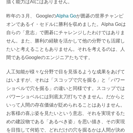
描く能力はAIにはありません。
昨年の３月、 Googleの
Alpha Go
が囲碁の世界チャンピ
オンであるイ・セドルに勝利を収めました。Alpha Goは
自らの「意志」で囲碁にチャレンジしたわけではありま
せん。また、勝利の経験を活かして他の分野でも活躍し
たいと考えることもありません。それを考えるのは、人
間であるGoogleのエンジニアたちです。
人工知能が様々な分野で目を見張るような成果をあげて
はいますが、それは「スコップで穴を掘る」と「パワー
ショベルで穴を掘る」の違いと同様です。スコップでは
パワーショベルには到底太刀打ちできません。だからと
いって人間の存在価値が貶められることはありません。
お客様の喜ぶ姿を見たいという意志、それを実現するた
めの建設物である「あるべき姿」を思い描き、その実現
を目指して何処で、どれだけの穴を掘るかは人間が決め