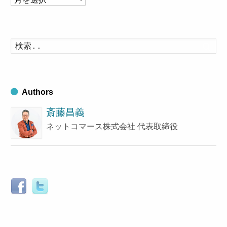
ー
カ
イ
検
索
ブ
す
る
Authors
斎藤昌義
ネットコマース株式会社 代表取締役