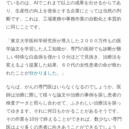
ているのは、AIでこれまで以上の成果を出せるからであ
り、生産性の向上を使命とする企業にとっては当然の判
断です。これは、工場業務や事務作業の自動化と本質的
に同じことです。
「東京大学医科学研究所が導入した２０００万件もの医
学論文を学習した人工知能が、専門の医師でも診断が難
しい特殊な白血病を僅か１０分ほどで見抜き、治療法を
変えるよう提案した結果、６０代の女性患者の命が救わ
れたことが
分かりました
。」
ならば、がんの専門医はいらなくなるのでしょうか。医
師は治療に際して様々な論文や治療の事例を探し患者の
検査データと照らし合わせて、ふさわしい治療法を探っ
てゆきます。それに何日もかかることがあるそうです。
その作業を10分で終えることができれば、数少ない専門
医はより多くの患者に向きあうことができるでしょう