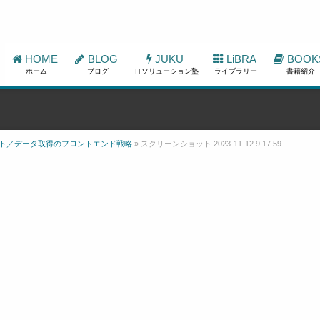
HOME
BLOG
JUKU
LiBRA
BOOK
ホーム
ブログ
ITソリューション塾
ライブラリー
書籍紹介
ェント／データ取得のフロントエンド戦略
»
スクリーンショット 2023-11-12 9.17.59