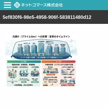
5ef830f6-98e5-4958-906f-583811480d12