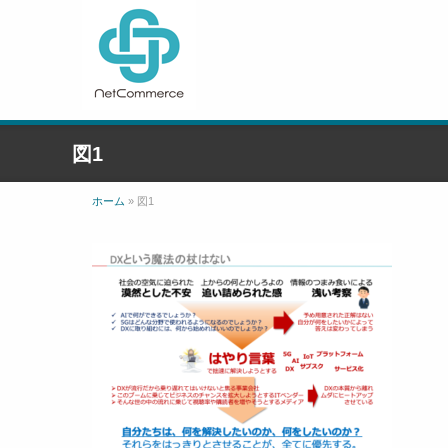
図1
ホーム
»
図1