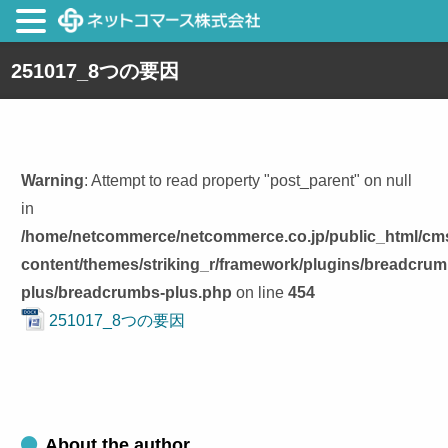
251017_8つの要因
Warning
: Attempt to read property "post_parent" on null
in
/home/netcommerce/netcommerce.co.jp/public_html/cm
content/themes/striking_r/framework/plugins/breadcrum
plus/breadcrumbs-plus.php
on line
454
251017_8つの要因
About the author