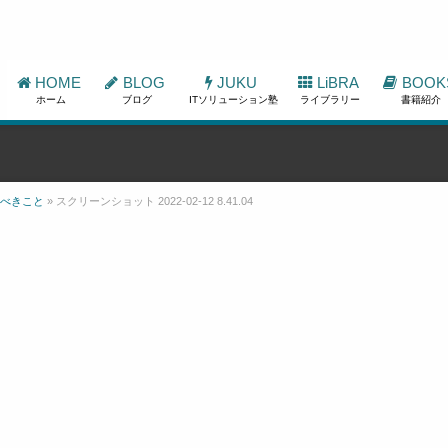
HOME
BLOG
JUKU
LiBRA
BOOK
ホーム
ブログ
ITソリューション塾
ライブラリー
書籍紹介
うべきこと
»
スクリーンショット 2022-02-12 8.41.04