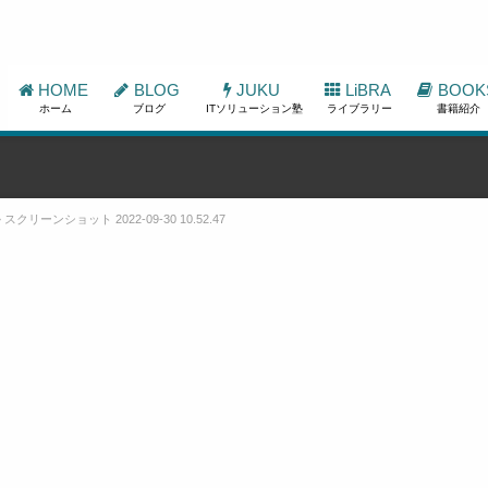
HOME
BLOG
JUKU
LiBRA
BOOK
ホーム
ブログ
ITソリューション塾
ライブラリー
書籍紹介
»
スクリーンショット 2022-09-30 10.52.47