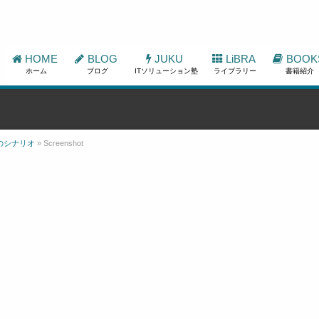
HOME
BLOG
JUKU
LiBRA
BOOK
ホーム
ブログ
ITソリューション塾
ライブラリー
書籍紹介
のシナリオ
»
Screenshot