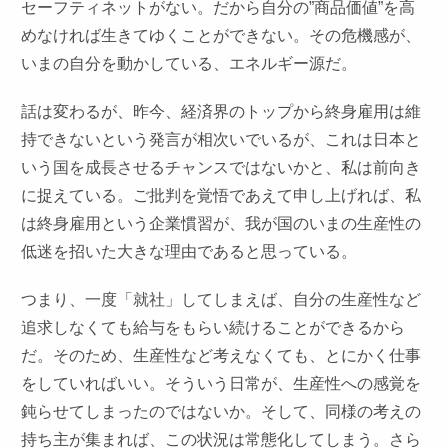
セーフティネットがない。だから自分の”商品価値”を高
めなければ生きてゆくことができない。その危機感が、
いまの自分を動かしている、エネルギー源だ。
話は変わるが、昨今、経済界のトップから終身雇用は維
持できないという発言が相次いでいるが、これは日本と
いう国を成長させるチャンスではないかと、私は前向き
に捉えている。ご批判を覚悟であえて申し上げれば、私
は終身雇用という企業慣習が、我が国のいまの生産性の
低迷を招いた大きな理由であると思っている。
つまり、一度「就社」してしまえば、自分の生産性など
追求しなくても給与をもらい続けることができるから
だ。そのため、生産性など考えなくても、とにかく仕事
をしていればいい。そういう日常が、生産性への感覚を
鈍らせてしまったのではないか。そして、同様の考えの
持ち主が集まれば、この状況は常態化してしまう。さら