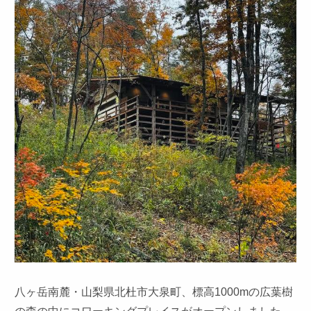
八ヶ岳南麓・山梨県北杜市大泉町、標高1000mの広葉樹