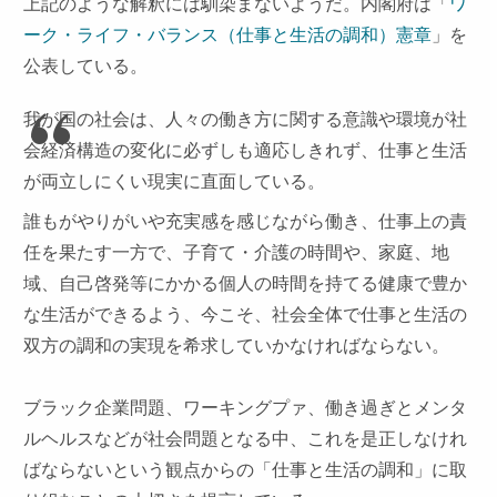
上記のような解釈には馴染まないようだ。内閣府は「
ワ
ーク・ライフ・バランス（仕事と生活の調和）憲章
」を
公表している。
我が国の社会は、人々の働き方に関する意識や環境が社
会経済構造の変化に必ずしも適応しきれず、仕事と生活
が両立しにくい現実に直面している。
誰もがやりがいや充実感を感じながら働き、仕事上の責
任を果たす一方で、子育て・介護の時間や、家庭、地
域、自己啓発等にかかる個人の時間を持てる健康で豊か
な生活ができるよう、今こそ、社会全体で仕事と生活の
双方の調和の実現を希求していかなければならない。
ブラック企業問題、ワーキングプァ、働き過ぎとメンタ
ルヘルスなどが社会問題となる中、これを是正しなけれ
ばならないという観点からの「仕事と生活の調和」に取