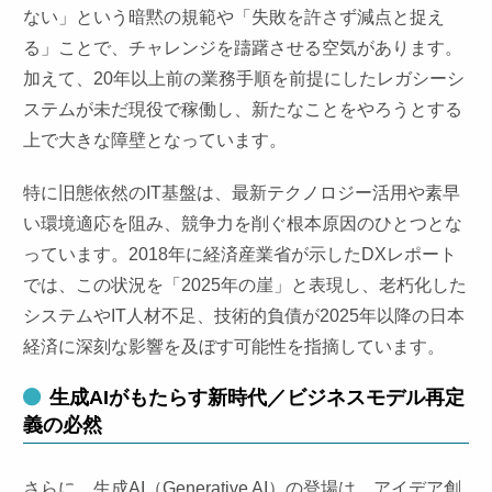
ない」という暗黙の規範や「失敗を許さず減点と捉え
る」ことで、チャレンジを躊躇させる空気があります。
加えて、20年以上前の業務手順を前提にしたレガシーシ
ステムが未だ現役で稼働し、新たなことをやろうとする
上で大きな障壁となっています。
特に旧態依然のIT基盤は、最新テクノロジー活用や素早
い環境適応を阻み、競争力を削ぐ根本原因のひとつとな
っています。2018年に経済産業省が示したDXレポート
では、この状況を「2025年の崖」と表現し、老朽化した
システムやIT人材不足、技術的負債が2025年以降の日本
経済に深刻な影響を及ぼす可能性を指摘しています。
生成AIがもたらす新時代／ビジネスモデル再定
義の必然
さらに、生成AI（Generative AI）の登場は、アイデア創