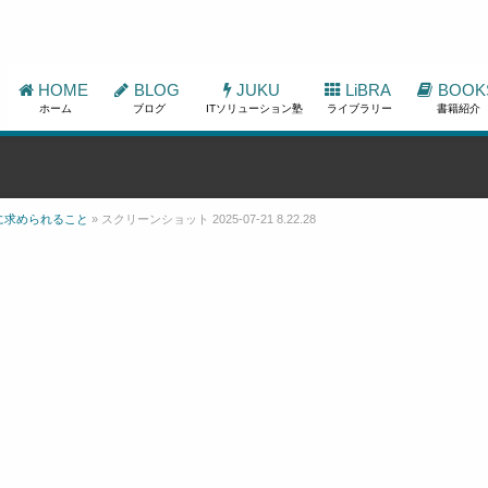
HOME
BLOG
JUKU
LiBRA
BOOK
ホーム
ブログ
ITソリューション塾
ライブラリー
書籍紹介
に求められること
»
スクリーンショット 2025-07-21 8.22.28