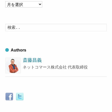
ア
ー
カ
イ
検
索
ブ
す
る
Authors
斎藤昌義
ネットコマース株式会社 代表取締役