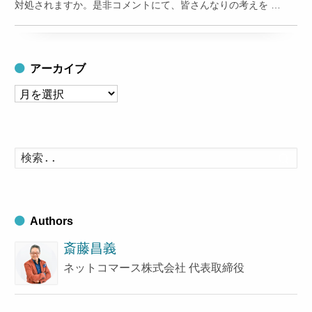
対処されますか。是非コメントにて、皆さんなりの考えを …
アーカイブ
ア
ー
カ
イ
検
索
ブ
す
る
Authors
斎藤昌義
ネットコマース株式会社 代表取締役