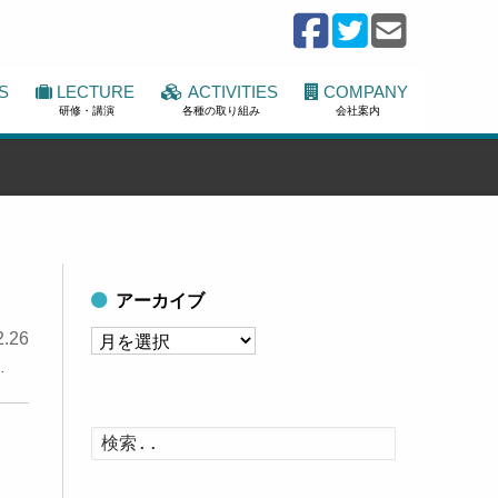
S
LECTURE
ACTIVITIES
COMPANY
研修・講演
各種の取り組み
会社案内
アーカイブ
ア
2.26
…
ー
カ
イ
検
索
ブ
す
る