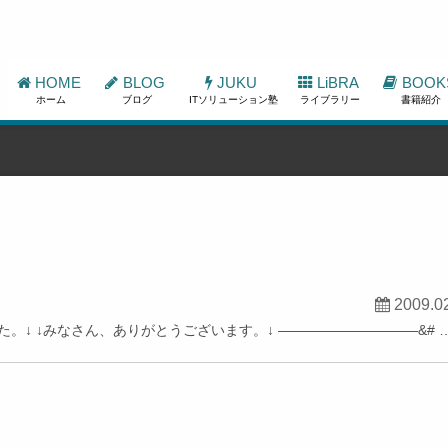
HOME
BLOG
JUKU
LiBRA
BOOK
ホーム
ブログ
ITソリューション塾
ライブラリー
書籍紹介
2009.0
。↓ ↓みなさん、ありがとうございます。↓ ——————————&# 