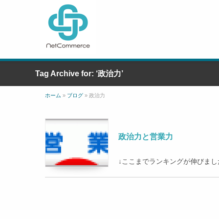
Tag Archive for: ‘政治力’
ホーム
»
ブログ
»
政治力
政治力と営業力
↓ここまでランキングが伸びました