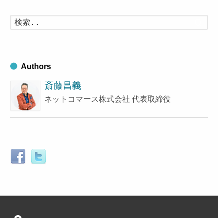
カ
イ
検
索
ブ
す
る
Authors
斎藤昌義
ネットコマース株式会社 代表取締役