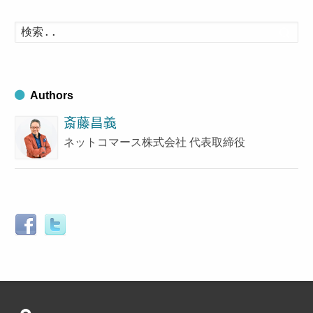
カ
イ
検
索
ブ
す
る
Authors
斎藤昌義
ネットコマース株式会社 代表取締役