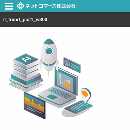
it_trend_pict1_w300