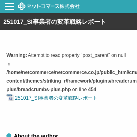
251017_SI事業者の変革戦略レポート
Warning
: Attempt to read property "post_parent" on null
in
/home/netcommerce/netcommerce.co.jp/public_html/cm
content/themes/striking_r/framework/plugins/breadcrum
plus/breadcrumbs-plus.php
on line
454
251017_SI事業者の変革戦略レポート
About the author