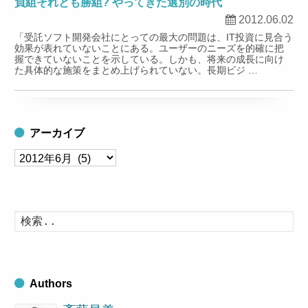
負組それとも勝組? やってきた選別の時代
2012.06.02
「受託ソフト開発会社にとっての最大の問題は、IT投資に見合う
効果が表れていないことにある。ユーザーのニーズを的確に把
握できていないことを示している。しかも、将来の成長に向け
た具体的な施策をまとめ上げられていない。長期ビジ …
アーカイブ
ア
ー
カ
イ
検
索
ブ
す
る
Authors