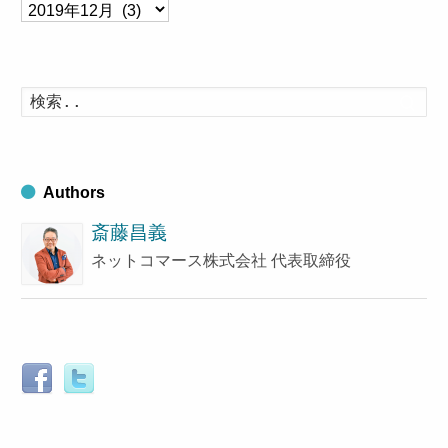
ア
ー
カ
イ
検
索
ブ
す
る
Authors
斎藤昌義
ネットコマース株式会社 代表取締役