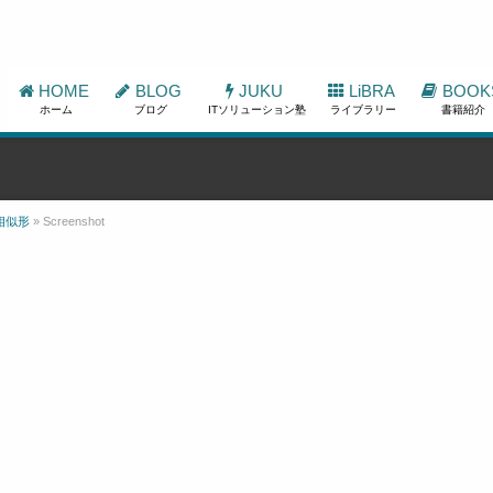
HOME
BLOG
JUKU
LiBRA
BOOK
ホーム
ブログ
ITソリューション塾
ライブラリー
書籍紹介
の相似形
»
Screenshot