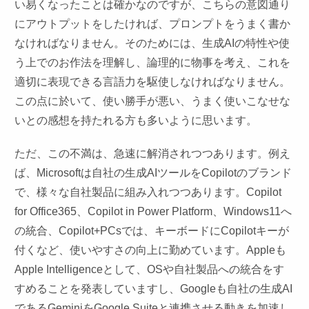
い易くなったことは確かなのですが、こちらの意図通り
にアウトプットをしたければ、プロンプトをうまく書か
なければなりません。そのためには、生成AIの特性や使
う上でのお作法を理解し、論理的に物事を考え、これを
適切に表現できる言語力を駆使しなければなりません。
この点に於いて、使い勝手が悪い、うまく使いこなせな
いとの感想を持たれる方も多いように思います。
ただ、この不満は、急速に解消されつつあります。例え
ば、Microsoftは自社の生成AIツールをCopilotのブランド
で、様々な自社製品に組み入れつつあります。Copilot
for Office365、Copilot in Power Platform、Windows11へ
の統合、Copilot+PCsでは、キーボードにCopilotキーが
付くなど、使いやすさの向上に勤めています。Appleも
Apple Intelligenceとして、OSや自社製品への統合をす
すめることを発表していますし、Googleも自社の生成AI
であるGeminiをGoogle Suiteと連携させる動きを加速し