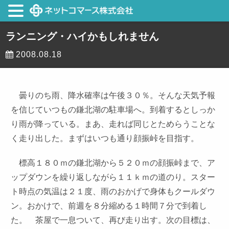
ランニング・ハイかもしれません
2008.08.18
曇りのち雨、降水確率は午後３０％。そんな天気予報
を信じていつもの鎌北湖の駐車場へ。到着するとしっか
り雨が降っている。まあ、走れば同じとためらうことな
く走り出した。まずはいつも通り顔振峠を目指す。
標高１８０ｍの鎌北湖から５２０ｍの顔振峠まで、ア
ップダウンを繰り返しながら１１ｋｍの道のり。スター
ト時点の気温は２１度、雨のおかげで身体もクールダウ
ン。おかけで、前週を８分縮める１時間７分で到着し
た。 茶屋で一息ついて、再び走り出す。次の目標は、