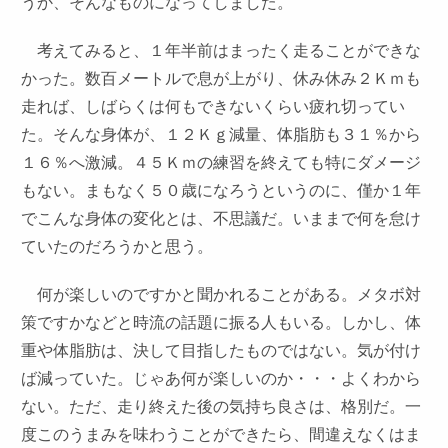
うか、そんなものになってしました。
考えてみると、１年半前はまったく走ることができな
かった。数百メートルで息が上がり、休み休み２Ｋｍも
走れば、しばらくは何もできないくらい疲れ切ってい
た。そんな身体が、１２Ｋｇ減量、体脂肪も３１％から
１６％へ激減。４５Ｋｍの練習を終えても特にダメージ
もない。まもなく５０歳になろうというのに、僅か１年
でこんな身体の変化とは、不思議だ。いままで何を怠け
ていたのだろうかと思う。
何が楽しいのですかと聞かれることがある。メタボ対
策ですかなどと時流の話題に振る人もいる。しかし、体
重や体脂肪は、決して目指したものではない。気が付け
ば減っていた。じゃあ何が楽しいのか・・・よくわから
ない。ただ、走り終えた後の気持ち良さは、格別だ。一
度このうまみを味わうことができたら、間違えなくはま