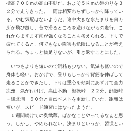
標高７００ｍの高山不動だ。およそ５Ｋｍの道のりを３
２分で走りきった。 雨は相変わらずしっかり降ってい
る。やむ気配はないようだ。途中大きな水たまりを何カ
所か飛び越し、苔で滑るところを避けながらの走行。こ
れからますます雨が強くなることも考えられる。下りで
疲れてくると、何でもない障害も危険になることが考え
られる。ちょっと物足りないが、引き返すことにした。
いつもよりも短いので消耗も少ない。気温も低いので
身体も軽い。おかげで、登りもしっかり背筋を伸ばして
走ることができたし、下りは重心を傾斜にあずけて全力
疾走。気が付けば、高山不動－顔振峠 ２２分、顔振峠
－鎌北湖 ６０分と自己ベストを更新していた。距離は
短いが、スピード練習にはなったようだ。
５週間続けての奥武蔵。ばかなことやってるなぁと思
う。しかし、やめられない。決まりというか、習慣とい