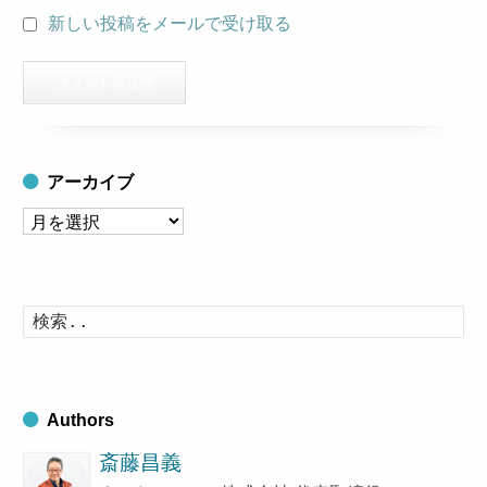
新しい投稿をメールで受け取る
アーカイブ
ア
ー
カ
イ
検
索
ブ
す
る
Authors
斎藤昌義