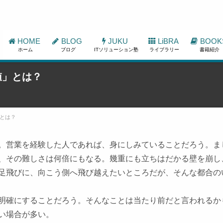
HOME
BLOG
JUKU
LiBRA
BOOK
ホーム
ブログ
ITソリューション塾
ライブラリー
書籍紹介
値」とは？
とは？
。営業を経験した人であれば、身にしみていることだろう。ま
、その難しさは何倍にもなる。幾重にも立ちはだかる壁を崩し
足飛びに、向こう側へ飛び越えたいところだが、そんな都合の
明確にする
ことだろう。そんなことは当たり前だと言われるか
い場合が多い。