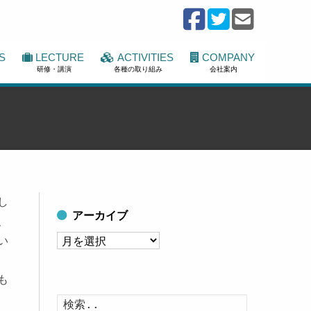
S
LECTURE
ACTIVITIES
COMPANY
研修・講演
各種の取り組み
会社案内
し
アーカイブ
、
ア
い
ー
カ
も
イ
検