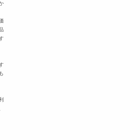
か
価
品
す
す
も
利
、