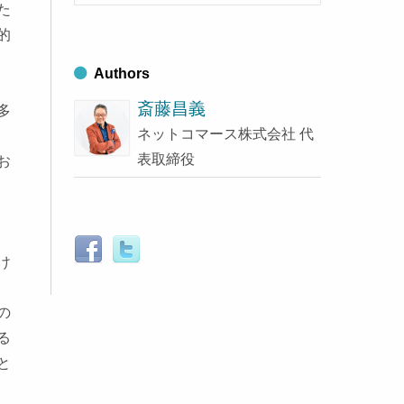
索
ブ
た
す
る
的
Authors
斎藤昌義
多
ネットコマース株式会社 代
表取締役
お
け
の
る
と