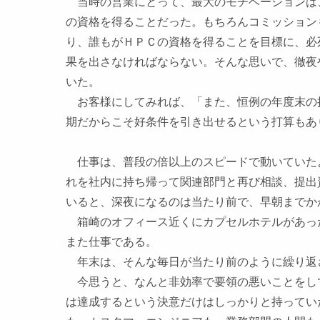
当時の営業にとって、最大のモチベーションは、与えられ
の資格を得ることだった。もちろんコミッション
り、誰もがＨＰＣの資格を得ることを目標に、必
果を出さなければならない。そんな思いで、徹夜
いた。
お客様にしてみれば、「また、恒例の年度末の
期だからこそ好条件を引き出せるという打算もあ
仕事は、普段の倍以上のスピードで動いていた
れを社内に持ち帰って関連部門と再び相談、提出
いると、深夜になるのは当たり前で、早朝までか
箱崎のオフィース近くにカプセルホテルがあっ
また仕事である。
年末は、そんな毎日が当たり前のように繰り返
今思うと、なんと非効率で要領の悪いことをし
は達成するという決意だけはしっかりと持ってい