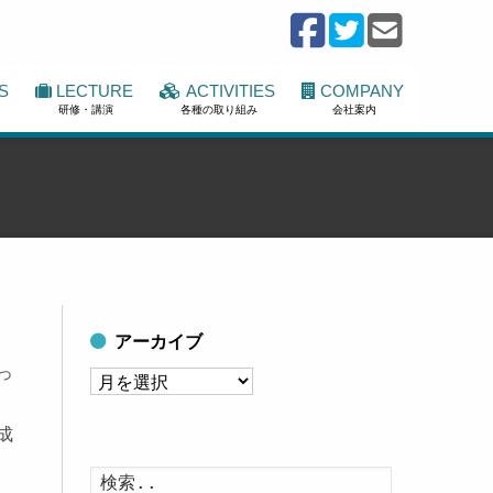
S
LECTURE
ACTIVITIES
COMPANY
研修・講演
各種の取り組み
会社案内
アーカイブ
っ
ア
ー
成
カ
イ
検