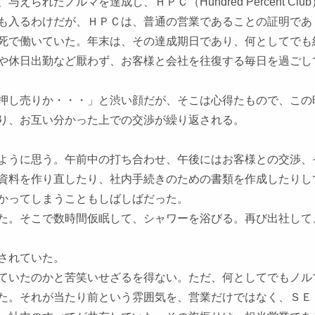
たノルマを達成し、ＨＰＣ（Hundred Percent Club
も入るわけだが、ＨＰＣは、普通の営業であることの証明であ
死で働いていた。年末は、その達成期日であり、何としてでも
や休日出勤など厭わず、お客様と会社を往復する毎日を過ごし
押し売りか・・・」と渋い顔だが、そこは心得たもので、この
り、お互い分かった上での交渉が繰り返される。
ように思う。午前中の打ち合わせ、午後にはお客様との交渉、
資料を作り直したり、社内手続きのための書類を作成したりし
かってしまうこともしばしばだった。
た。そこで数時間仮眠して、シャワーを浴びる。再び出社して
されていた。
ていたのかと苦笑いせざるを得ない。ただ、何としてでもノル
た。それが当たり前という雰囲気を、営業だけではなく、ＳＥ