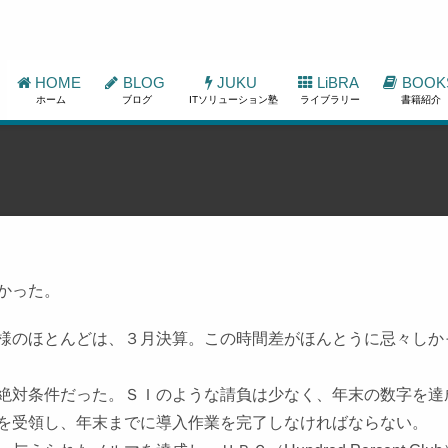
HOME
BLOG
JUKU
LiBRA
BOOK
ホーム
ブログ
ITソリューション塾
ライブラリー
書籍紹介
かった。
様のほとんどは、３月決算。この時間差がほんとうに忌々しか
絶対条件だった。ＳＩのような請負は少なく、年末の数字を達
を受領し、年末までに導入作業を完了しなければならない。