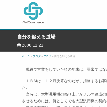
自分を鍛える道場
2008.12.21
ホーム
»
ブログ
»
ブログ
»
自分を鍛える道場
現役で営業をしていた頃の年末は、尋常ではな
ＩＢＭは、１２月決算なのだが、担当するお客
た。
当時は、大型汎用機の売り上げがノルマ達成の
させるためには、何としてでも大型汎用機の契約