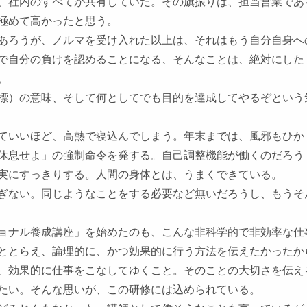
、社内のすべてが共有していた。その旗振りは、担当営業であ
極めて高かったと思う。
あろうが、ノルマを受け入れた以上は、それはもう自分自身へ
で自分の負けを認めることになる、そんなことは、絶対にした
。
標）の意味、そして何としてでも目的を達成してやるぞという
ていいほど、高熱で寝込んでしまう。年末までは、風邪もひか
休息せよ」の強制命令を発する。自己調整機能が働くのだろう
実にすっきりする。人間の身体とは、うまくできている。
ぎない。同じようなことをする必要など無いだろうし、もうそ
ョナル養成講座」を始めたのも、こんな非科学的で非効率な仕
ととらえ、論理的に、かつ効果的に行う方法を伝えたかったか
、効果的に仕事をこなしてゆくこと。そのことの大切さを伝え
たい。そんな思いが、この研修には込められている。