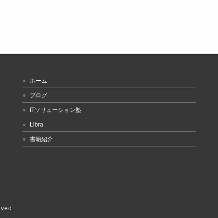
ホーム
ブログ
ITソリューション塾
Libra
書籍紹介
rved