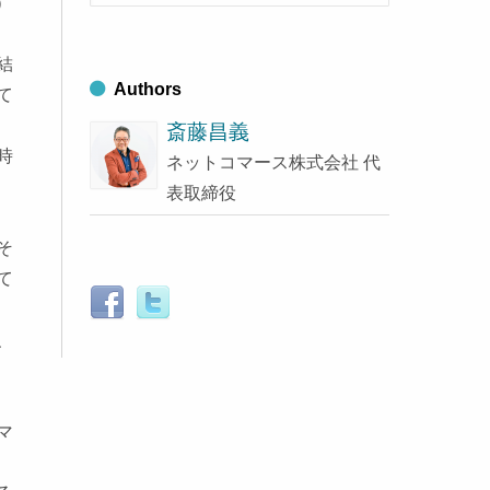
）
索
ブ
す
る
結
Authors
て
斎藤昌義
時
ネットコマース株式会社 代
表取締役
そ
て
、
マ