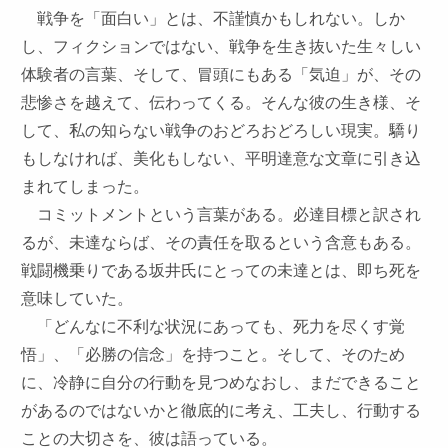
戦争を「面白い」とは、不謹慎かもしれない。しか
し、フィクションではない、戦争を生き抜いた生々しい
体験者の言葉、そして、冒頭にもある「気迫」が、その
悲惨さを越えて、伝わってくる。そんな彼の生き様、そ
して、私の知らない戦争のおどろおどろしい現実。驕り
もしなければ、美化もしない、平明達意な文章に引き込
まれてしまった。
コミットメントという言葉がある。必達目標と訳され
るが、未達ならば、その責任を取るという含意もある。
戦闘機乗りである坂井氏にとっての未達とは、即ち死を
意味していた。
「どんなに不利な状況にあっても、死力を尽くす覚
悟」、「必勝の信念」を持つこと。そして、そのため
に、冷静に自分の行動を見つめなおし、まだできること
があるのではないかと徹底的に考え、工夫し、行動する
ことの大切さを、彼は語っている。