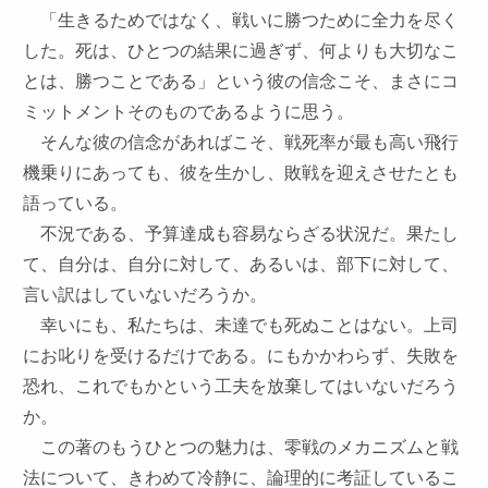
「生きるためではなく、戦いに勝つために全力を尽く
した。死は、ひとつの結果に過ぎず、何よりも大切なこ
とは、勝つことである」という彼の信念こそ、まさにコ
ミットメントそのものであるように思う。
そんな彼の信念があればこそ、戦死率が最も高い飛行
機乗りにあっても、彼を生かし、敗戦を迎えさせたとも
語っている。
不況である、予算達成も容易ならざる状況だ。果たし
て、自分は、自分に対して、あるいは、部下に対して、
言い訳はしていないだろうか。
幸いにも、私たちは、未達でも死ぬことはない。上司
にお叱りを受けるだけである。にもかかわらず、失敗を
恐れ、これでもかという工夫を放棄してはいないだろう
か。
この著のもうひとつの魅力は、零戦のメカニズムと戦
法について、きわめて冷静に、論理的に考証しているこ