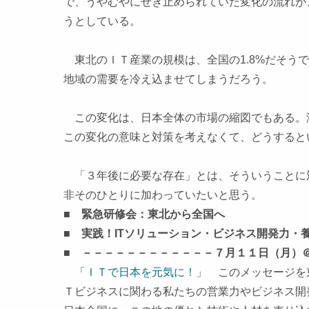
で、うやむやにせき止められていた変化の流れが
うとしている。
東北のＩＴ産業の規模は、全国の1.8%だそう
地域の需要を冷え込ませてしまうだろう。
この変化は、日本全体の市場の縮図でもある。
この変化の意味と対策を考えなくて、どうすると
「３年後に必要な存在」とは、そういうことに
非そのひとりに加わっていたいと思う。
■ 緊急研修会：東北から全国へ
■ 実践！ITソリューション・ビジネス開発力・
■ －－－－－－－－－－－－７月１１日（月）
「
ＩＴで日本を元気に！
」 このメッセージを
Ｔビジネスに関わる私たちの営業力やビジネス開