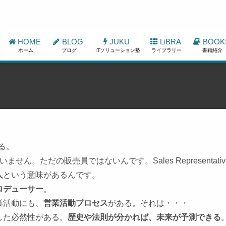
HOME
BLOG
JUKU
LiBRA
BOOK
ホーム
ブログ
ITソリューション塾
ライブラリー
書籍紹介
いる。
せん。ただの販売員ではないんです。Sales Representativ
人
という意味があるんです。
ロデューサー
。
業活動にも、
営業活動プロセス
がある。それは・・・
した必然性がある。
歴史や法則が分かれば、未来が予測できる