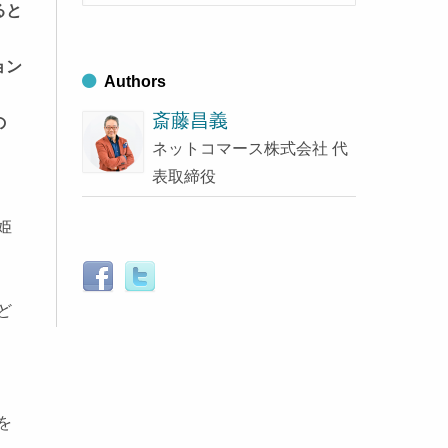
索
ブ
ると
す
る
ョン
Authors
斎藤昌義
の
ネットコマース株式会社 代
表取締役
姫
ど
を