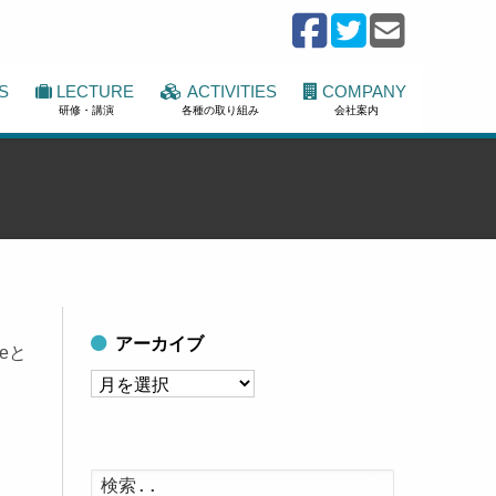
S
LECTURE
ACTIVITIES
COMPANY
研修・講演
各種の取り組み
会社案内
アーカイブ
eと
ア
ー
カ
イ
。
検