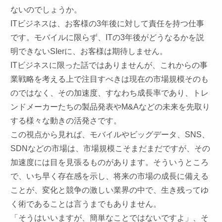
ないのでしょうか。
IT
ビジネスは、お客様の
3
年後に対して責任を持つ仕事
です。モバイルに限らず、ITの
3
年後がどうなるかを説
明できない
SIer
に、お客様は期待しません。
IT
ビジネスに限った話ではありませんが、これからの事
業戦略を考える上で注目すべきは現在の市場規模そのも
のではなく、その加速度、すなわち成長率であり、トレ
ンドメーカーたちの製品発表やM&Aなどの未来を先取り
する様々な動きの活発さです。
この視点から見れば、モバイルやビッグデータ、
SNS
、
SDN
などの市場は、市場規模こそまだまだですが、その
加速度には目を見張るものがあります。そういうところ
で、いち早く存在感を示し、将来の市場の成長に備える
ことが、変化と競争の激しい業界の中で、生き残ってゆ
く術であることは言うまでもありません。
「そうはいいますが、簡単なことではないですよ」、そ