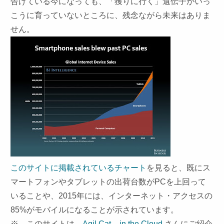
告げている今になっても、「獲りに行く」遺伝子がいっ
こうに育っていないところに、残念ながら未来はありま
せん。
このサイトに掲載されているチャート
を見ると、既にス
マートフォンやタブレットの出荷台数が
PC
を上回って
いることや、
2015年
には、インターネット・アクセスの
85%
がモバイルになることが示されています。
※ このサイトは
Agil Cat – in the Cloud
さんにご紹介