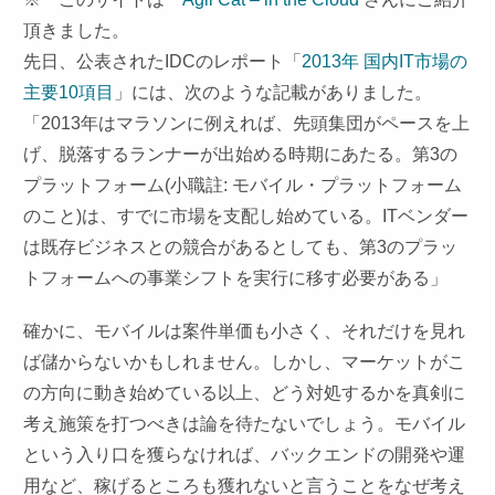
頂きました。
先日、公表された
IDC
のレポート「
2013
年
国内
IT
市場の
主要
10
項目
」には、次のような記載がありました。
「
2013
年はマラソンに例えれば、先頭集団がペースを上
げ、脱落するランナーが出始める時期にあたる。第
3
の
プラットフォーム
(
小職註
:
モバイル・プラットフォーム
のこと
)
は、すでに市場を支配し始めている。
IT
ベンダー
は既存ビジネスとの競合があるとしても、第
3
のプラッ
トフォームへの事業シフトを実行に移す必要がある」
確かに、モバイルは案件単価も小さく、それだけを見れ
ば儲からないかもしれません。しかし、マーケットがこ
の方向に動き始めている以上、どう対処するかを真剣に
考え施策を打つべきは論を待たないでしょう。モバイル
という入り口を獲らなければ、バックエンドの開発や運
用など、稼げるところも獲れないと言うことをなぜ考え