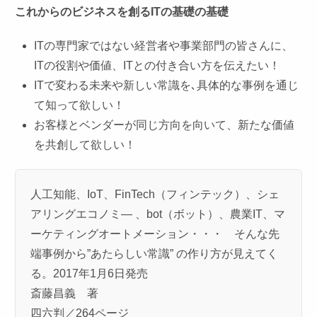
これからのビジネスを創るITの基礎の基礎
IT
の専門家ではない経営者や事業部門の皆さんに、
ITの役割や価値、
IT
との付き合い方を伝えたい！
IT
で変わる未来や新しい常識を､具体的な事例を通じ
て知って欲しい！
お客様とベンダーが同じ方向を向いて、新たな価値
を共創して欲しい！
人工知能、IoT、FinTech（フィンテック）、シェ
アリングエコノミ― 、bot（ボット）、農業IT、マ
ーケティングオートメーション・・・ そんな先
端事例から”あたらしい常識” の作り方が見えてく
る。2017年1月6日発売
斎藤昌義 著
四六判／264ページ