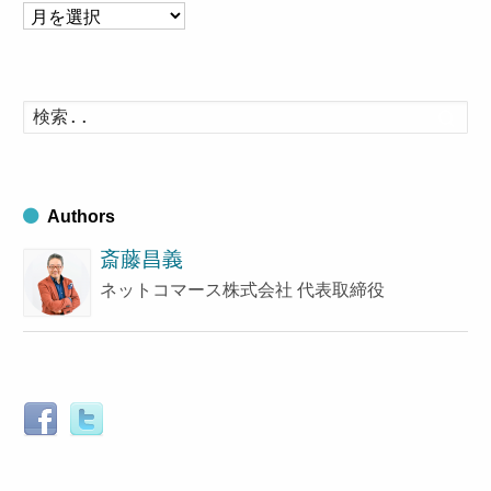
ア
ー
カ
イ
検
索
ブ
す
る
Authors
斎藤昌義
ネットコマース株式会社 代表取締役