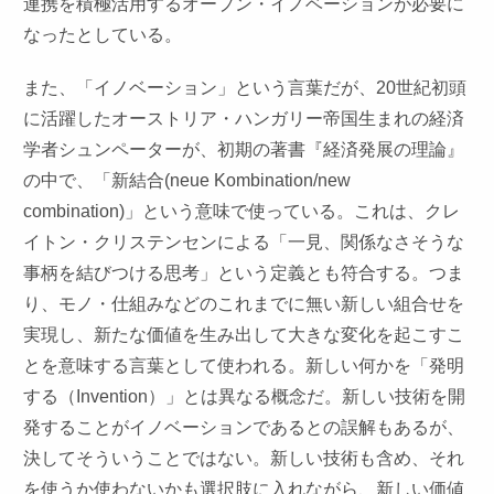
連携を積極活用するオープン・イノベーションが必要に
なったとしている。
また、「イノベーション」という言葉だが、20世紀初頭
に活躍したオーストリア・ハンガリー帝国生まれの経済
学者シュンペーターが、初期の著書『経済発展の理論』
の中で、「新結合(neue Kombination/new
combination)」という意味で使っている。これは、クレ
イトン・クリステンセンによる「一見、関係なさそうな
事柄を結びつける思考」という定義とも符合する。つま
り、モノ・仕組みなどのこれまでに無い新しい組合せを
実現し、新たな価値を生み出して大きな変化を起こすこ
とを意味する言葉として使われる。新しい何かを「発明
する（Invention）」とは異なる概念だ。新しい技術を開
発することがイノベーションであるとの誤解もあるが、
決してそういうことではない。新しい技術も含め、それ
を使うか使わないかも選択肢に入れながら、新しい価値