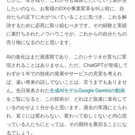
しかし、生き残り、これからも成長したいという選択を
したいのなら、お客様のDXや事業変革を叫ぶ前に、自
分たちの足下に火がついていることに気づき、これを解
決するために必死に取り組むべきです。その経験と実績
に裏打ちされたノウハウこそが、これからの自分たちの
売り物になるのだと思います。
AIの進化はまだ過渡期であり、このシナリオが直ちに実
現されることはありません。ただ、ChatGPTが登場して
わずか１年での技術の発展やサービスの充実を考えれ
ば、遠い将来の話しでないことは、言うまでもありませ
ん。先日発表された
生成AIモデルGoogle Geminiの動画
をご覧になると、この技術が、どれほど急速に進化して
いるのかがよく分かると思います。過去の常識にとらわ
れ、直ぐには変わらない、変わって欲しくないと内心思
っている人たちにとっては、その期待を裏切ることにな
るでしょう。