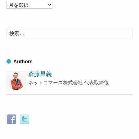
ア
ー
カ
イ
検
索
ブ
す
る
Authors
斎藤昌義
ネットコマース株式会社 代表取締役