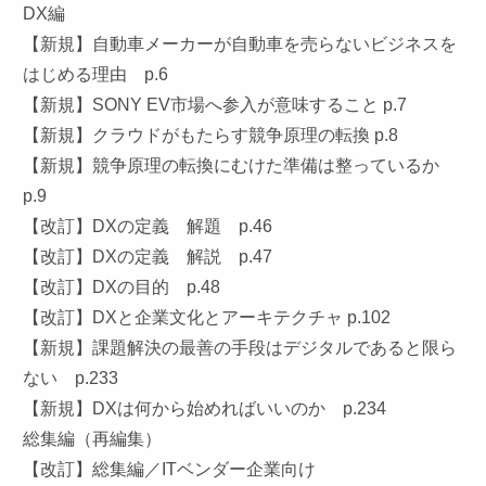
DX編
【新規】自動車メーカーが自動車を売らないビジネスを
はじめる理由 p.6
【新規】SONY EV市場へ参入が意味すること p.7
【新規】クラウドがもたらす競争原理の転換 p.8
【新規】競争原理の転換にむけた準備は整っているか
p.9
【改訂】DXの定義 解題 p.46
【改訂】DXの定義 解説 p.47
【改訂】DXの目的 p.48
【改訂】DXと企業文化とアーキテクチャ p.102
【新規】課題解決の最善の手段はデジタルであると限ら
ない p.233
【新規】DXは何から始めればいいのか p.234
総集編（再編集）
【改訂】総集編／ITベンダー企業向け