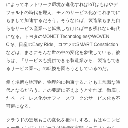
によってネットワーク環境が進化すればIoTはもはやデ
フォルトの時代を迎え、モノのサービス化がこれまでに
もまして加速するだろう。そうなれば、製造業もまた自
らをサービス産業へと転換しなければ生き残れない時代
になる。トヨタのMONET TechnologiesやWOVEN
City、日産のEasy Ride、コマツのSMART Constriction
などは、まさにそんな世の中の変化を象徴している。彼
らは、「サービスも提供できる製造業から、製造もでき
るサービス業へ」の転換を図ろうとしているのだ。
働く場所を地理的、物理的に拘束することも非常識な時
代となるだろう。この要請に応えようとすれば、徹底し
たペーパーレス化やオフィースワークのサービス化も不
可避になる。
クラウドの進展もこの変化を後押しする。もはやコンピ
ューティング・リソースは物理的実態（＝モノ）から、