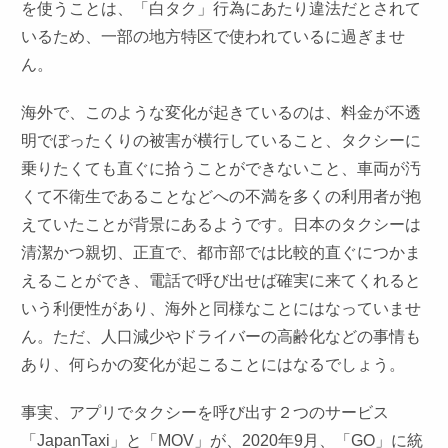
を使うことは、「白タク」行為にあたり違法だとされて
いるため、一部の地方特区で使われているに過ぎませ
ん。
海外で、このような変化が起きているのは、料金が不透
明でぼったくりの被害が横行していること、タクシーに
乗りたくても直ぐに拾うことができないこと、車両が汚
くて不衛生であることなどへの不満を多くの利用者が抱
えていたことが背景にあるようです。日本のタクシーは
清潔かつ親切、正直で、都市部では比較的直ぐにつかま
えることができ、電話で呼び出せば確実に来てくれると
いう利便性があり、海外と同様なことにはなっていませ
ん。ただ、人口減少やドライバーの高齢化などの事情も
あり、何らかの変化が起こることにはなるでしょう。
事実、アプリでタクシーを呼び出す２つのサービス
「JapanTaxi」と「MOV」が、2020年9月、「GO」に統