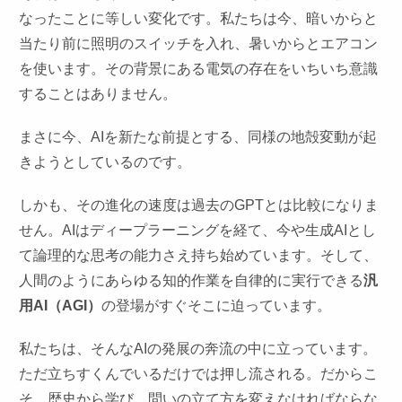
なったことに等しい変化です。私たちは今、暗いからと
当たり前に照明のスイッチを入れ、暑いからとエアコン
を使います。その背景にある電気の存在をいちいち意識
することはありません。
まさに今、AIを新たな前提とする、同様の地殻変動が起
きようとしているのです。
しかも、その進化の速度は過去のGPTとは比較になりま
せん。AIはディープラーニングを経て、今や生成AIとし
て論理的な思考の能力さえ持ち始めています。そして、
人間のようにあらゆる知的作業を自律的に実行できる
汎
用AI（AGI）
の登場がすぐそこに迫っています。
私たちは、そんなAIの発展の奔流の中に立っています。
ただ立ちすくんでいるだけでは押し流される。だからこ
そ、歴史から学び、問いの立て方を変えなければならな