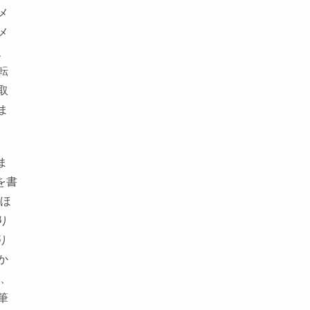
メ
メ
、
転
取
ま
ま
を書
てほ
り
り
か
り、
筆