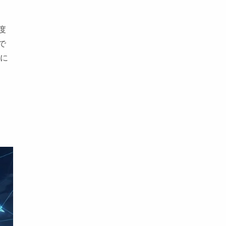
度
で
況に