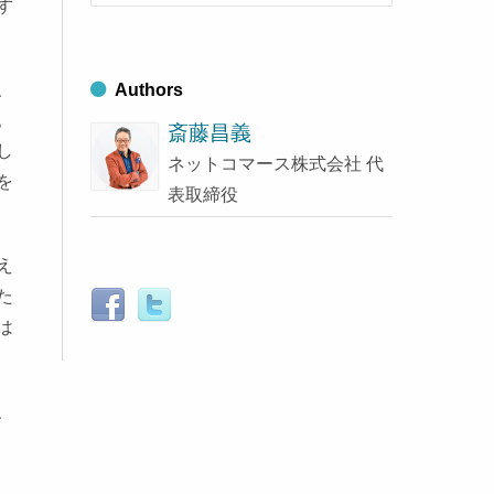
索
ず
ブ
す
る
、
Authors
。
斎藤昌義
し
ネットコマース株式会社 代
を
表取締役
え
た
は
、