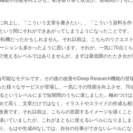
に機能や性能を向上させ、私を取り巻く状況が、短期間のうちに
に向上し、「こういう文章を書きたい」、「こういう資料を作
という間にそれができあがってしまうようになったことです。
が大きな転機だったかもしれません。それ以前は、こちらのリクエス
ーションも多かったように思います。それが、一気に70点く
で使えるレベルではありませんが、まずは最低限のたたき台が
論可能なモデルです。その後の改善やDeep Research機能の登
機能を使った様々なサービスが登場し、一気にその性能を向上させ、70
えるというレベルにまで短期間のうちに達しました。極めつけは
度は極めて高く、文章だけではなく、イラストやスライドの作成も相
改善です。それ以前は、こちらの意図するイメージを描くこと
描いていましたが、これがまともに使えるレベルになりましま
り、もはや生成AIなしでは、自分の仕事ができないレベルにな