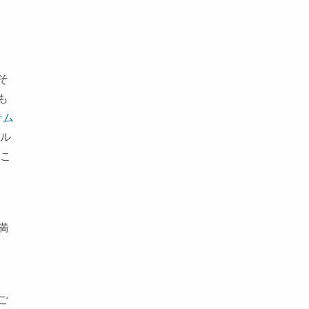
そ
も
テム
ル
、こ
満
ご