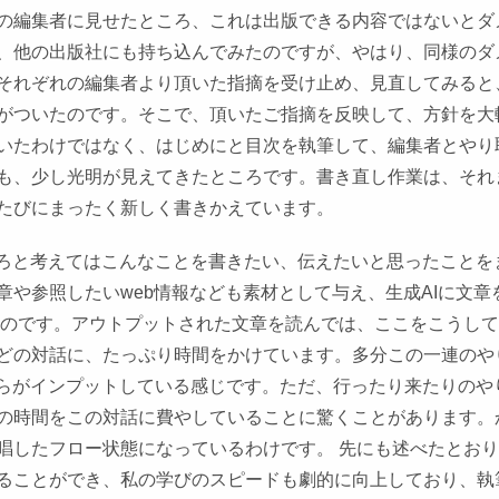
の編集者に見せたところ、これは出版できる内容ではないとダ
、他の出版社にも持ち込んでみたのですが、やはり、同様のダ
それぞれの編集者より頂いた指摘を受け止め、見直してみると
がついたのです。そこで、頂いたご指摘を反映して、方針を大
いたわけではなく、はじめにと目次を執筆して、編集者とやり
も、少し光明が見えてきたところです。書き直し作業は、それ
たびにまったく新しく書きかえています。
いろと考えてはこんなことを書きたい、伝えたいと思ったことを
や参照したいweb情報なども素材として与え、生成AIに文章
ものです。アウトプットされた文章を読んでは、ここをこうし
どの対話に、たっぷり時間をかけています。多分この一連のや
ちらがインプットしている感じです。ただ、行ったり来たりのや
の時間をこの対話に費やしていることに驚くことがあります。
唱したフロー状態になっているわけです。 先にも述べたとお
ることができ、私の学びのスピードも劇的に向上しており、執