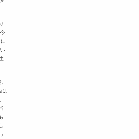
変
り
 今
トに
らい
生
場、
点は
、
当
も
し
っ