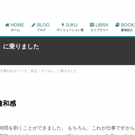
HOME
BLOG
JUKU
LiBRA
BOOK
ホーム
ブログ
ITソリューション塾
ライブラリー
書籍紹介
」に乗りました
が奪われる？ いえ、私は「ガンダム」に乗りました
違和感
時間を割くことができました。 もちろん、これが仕事ですか