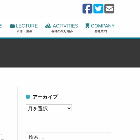
S
LECTURE
ACTIVITIES
COMPANY
研修・講演
各種の取り組み
会社案内
アーカイブ
ア
ー
カ
ら、
イ
検