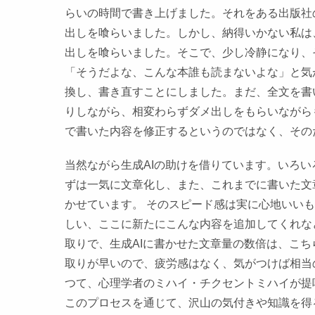
らいの時間で書き上げました。それをある出版社
出しを喰らいました。しかし、納得いかない私は
出しを喰らいました。そこで、少し冷静になり、
「そうだよな、こんな本誰も読まないよな」と気
換し、書き直すことにしました。まだ、全文を書
りしながら、相変わらずダメ出しをもらいながら
で書いた内容を修正するというのではなく、その
当然ながら生成AIの助けを借りています。いろ
ずは一気に文章化し、また、これまでに書いた文章
かせています。 そのスピード感は実に心地いい
しい、ここに新たにこんな内容を追加してくれな
取りで、生成AIに書かせた文章量の数倍は、こ
取りが早いので、疲労感はなく、気がつけば相当
つて、心理学者のミハイ・チクセントミハイが提
このプロセスを通じて、沢山の気付きや知識を得