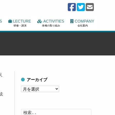
S
LECTURE
ACTIVITIES
COMPANY
研修・講演
各種の取り組み
会社案内
え
アーカイブ
ア
成
ー
カ
イ
検