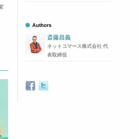
索
ブ
す
変
る
Authors
斎藤昌義
ネットコマース株式会社 代
表取締役