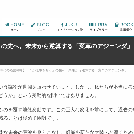
HOME
BLOG
JUKU
LiBRA
BOOK
ホーム
ブログ
ITソリューション塾
ライブラリー
書籍紹介
う」の先へ。未来から逆算する「変革のアジェンダ」
I時代の経営戦略】「AIが仕事を奪う」の先へ。未来から逆算する「変革のアジェンダ」
という議論が世間を賑わせています。しかし、私たちが本当に考
かどうか」という受動的な問いではありません。
のものを覆す地殻変動です。この巨大な変化を前にして、過去の
残ることは極めて困難です。
能な未来の荒波を乗りこなし、組織を新たな大陸へと導くため