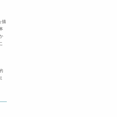
を描
本
か
こ
調
的
ミ