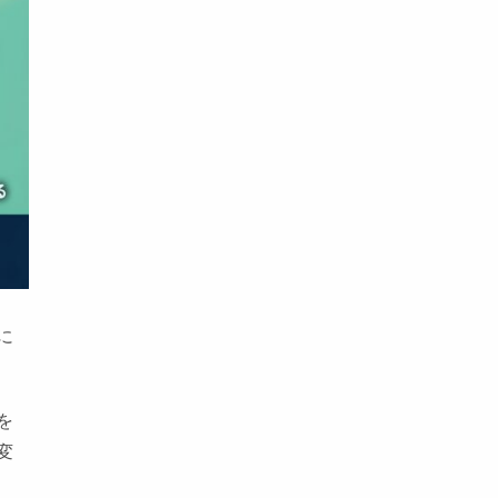
に
を
変