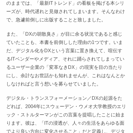
のままでは、「最新ITトレンド」の看板を掲げる本シリ
ーズが、時代遅れと見做されてしまいます。そんなわけ
で、急遽前倒しに出版することと致しました。
また、「DXの胡散臭さ」が目に余る状況であると感じ
ていたことも、本書を前倒しした理由の1つです。いま
だ、デジタル化をDXという言葉に置き換えて、喧伝す
るITベンダーやメディア、それに踊らされてしまってい
るユーザー企業の「変革なきDX」の現実を目の当たり
にし、余計なお世話かも知れませんが、これはなんとか
しなければと言う想いを募らせていました。
デジタル・トランスフォーメーション／DXの起源をた
どれば、2004年にスウェーデン・ウメオ大学教授のエリ
ック・ストルターマンがこの言葉を提唱したことに始ま
ります。彼は、「ITの浸透が、人々の生活をあらゆる面
でより良い方向に変化させること」だと定義し、デジタ