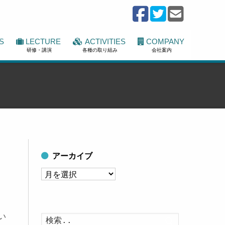
S
LECTURE
ACTIVITIES
COMPANY
研修・講演
各種の取り組み
会社案内
アーカイブ
ア
ー
カ
イ
い
検