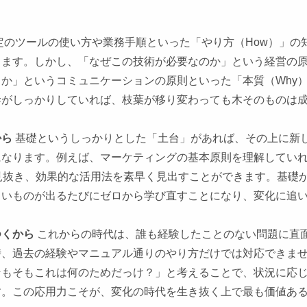
定のツールの使い方や業務手順といった「やり方（How）」の
ります。しかし、「なぜこの技術が必要なのか」という経営の
か」というコミュニケーションの原則といった「本質（Why
幹がしっかりしていれば、枝葉が移り変わっても木そのものは
から
基礎というしっかりとした「土台」があれば、その上に新
になります。例えば、マーケティングの基本原則を理解してい
見抜き、効果的な活用法を素早く見出すことができます。基礎
しいものが出るたびにゼロから学び直すことになり、変化に追
つくから
これからの時代は、誰も経験したことのない問題に直
時、過去の経験やマニュアル通りのやり方だけでは対応できま
そもそもこれは何のためだっけ？」と考えることで、状況に応
す。この応用力こそが、変化の時代を生き抜く上で最も価値あ