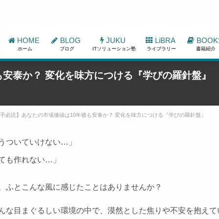
HOME
BLOG
JUKU
LiBRA
BOOK
ホーム
ブログ
ITソリューション塾
ライブラリー
書籍紹介
も安泰か？ 変化を味方につける『学びの羅針盤』
手必読】あなたの市場価値は10年後も安泰か？ 変化を味方につける『学びの羅針盤』
うついていけない…」
ても作れない…」
、ふとこんな風に感じたことはありませんか？
んな目まぐるしい環境の中で、漠然とした焦りや不安を抱えて