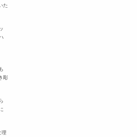
いた
ッ
ハ
も
き彫
ら
に
な理