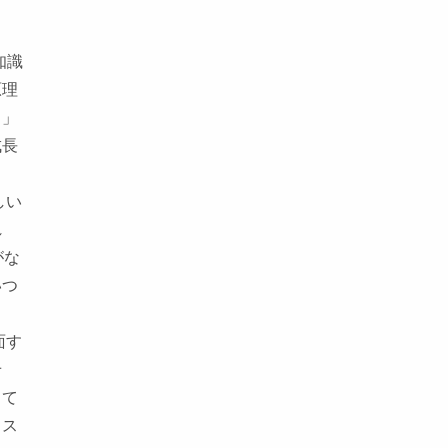
知識
原理
）」
成長
しい
れ
がな
いつ
面す
せ
じて
るス